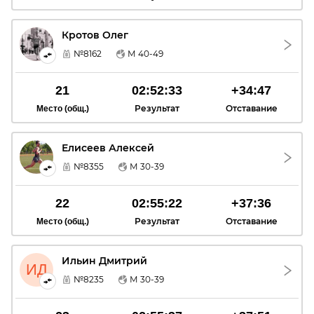
Кротов Олег
КО
№8162
М 40-49
21
02:52:33
+34:47
Результат
Отставание
Место (общ.)
Елисеев Алексей
ЕА
№8355
М 30-39
22
02:55:22
+37:36
Результат
Отставание
Место (общ.)
Ильин Дмитрий
ИД
№8235
М 30-39