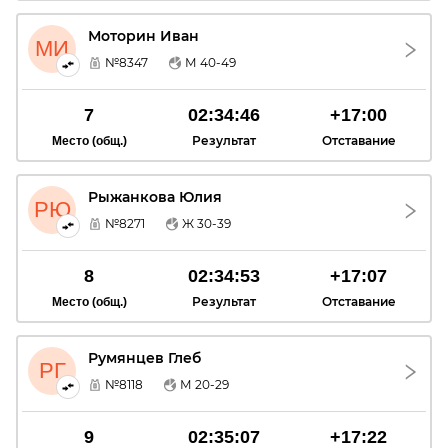
Моторин Иван
МИ
№8347
М 40-49
7
02:34:46
+17:00
Результат
Отставание
Место (общ.)
Рыжанкова Юлия
РЮ
№8271
Ж 30-39
8
02:34:53
+17:07
Результат
Отставание
Место (общ.)
Румянцев Глеб
РГ
№8118
М 20-29
9
02:35:07
+17:22