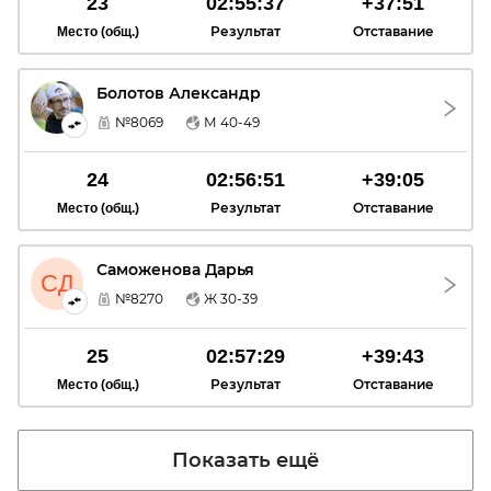
23
02:55:37
+37:51
Результат
Отставание
Место (общ.)
Болотов Александр
БА
№8069
М 40-49
24
02:56:51
+39:05
Результат
Отставание
Место (общ.)
Саможенова Дарья
СД
№8270
Ж 30-39
25
02:57:29
+39:43
Результат
Отставание
Место (общ.)
Показать ещё