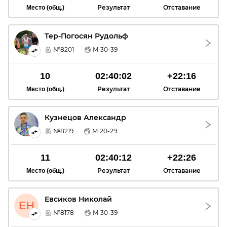
Результат
Отставание
Место (общ.)
Тер-Погосян Рудольф
ТР
№8201
М 30-39
10
02:40:02
+22:16
Результат
Отставание
Место (общ.)
Кузнецов Александр
КА
№8219
М 20-29
11
02:40:12
+22:26
Результат
Отставание
Место (общ.)
Евсиков Николай
ЕН
№8178
М 30-39