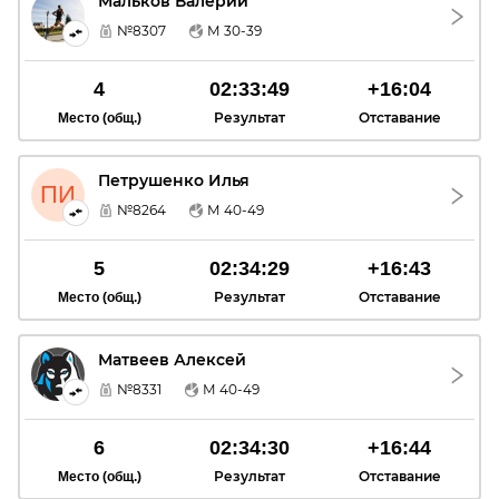
Мальков Валерий
МВ
№8307
М 30-39
4
02:33:49
+16:04
Результат
Отставание
Место (общ.)
Петрушенко Илья
ПИ
№8264
М 40-49
5
02:34:29
+16:43
Результат
Отставание
Место (общ.)
Матвеев Алексей
МА
№8331
М 40-49
6
02:34:30
+16:44
Результат
Отставание
Место (общ.)