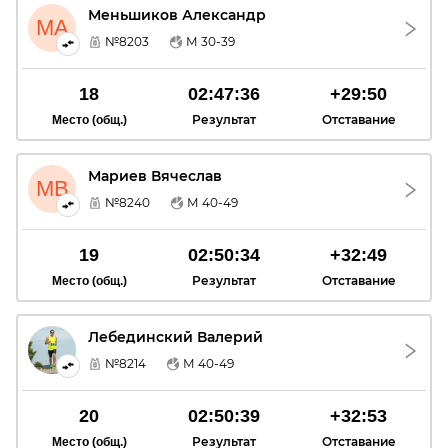
Меньшиков Александр
МА
№8203
М 30-39
18
02:47:36
+29:50
Результат
Отставание
Место (общ.)
Мариев Вячеслав
МВ
№8240
М 40-49
19
02:50:34
+32:49
Результат
Отставание
Место (общ.)
Лебединский Валерий
ЛВ
№8214
М 40-49
20
02:50:39
+32:53
Результат
Отставание
Место (общ.)