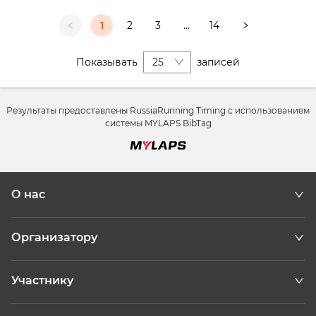
1
2
3
...
14
Показывать
25
записей
Результаты предоставлены RussiaRunning Timing с использованием
системы MYLAPS BibTag
О нас
Организатору
Участнику