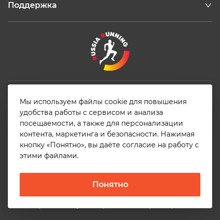
Поддержка
Конфиденциальность
Мы используем файлы cookie для повышения
Аккредитация в качестве ИТ- компании
удобства работы с сервисом и анализа
Информация о деятельности компании в области ИТ
посещаемости, а также для персонализации
контента, маркетинга и безопасности. Нажимая
кнопку «Понятно», вы даёте согласие на работу с
этими файлами.
© 2026, Общество с ограниченной ответственностью
«Арена Плюс». ОГРН 1187627020679 | ИНН 7606117641 |
Понятно
Основной код ОКВЭД 62.01 | Адрес: 150040, г.
Ярославль, ул. Некрасова, 41, стр. 5, оф. 20