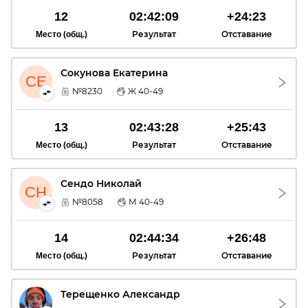
12
02:42:09
+24:23
Результат
Отставание
Место (общ.)
Сокунова Екатерина
СЕ
№8230
Ж 40-49
13
02:43:28
+25:43
Результат
Отставание
Место (общ.)
Сендо Николай
СН
№8058
М 40-49
14
02:44:34
+26:48
Результат
Отставание
Место (общ.)
Терещенко Александр
ТА