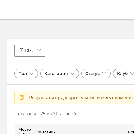
21 км.
Пол
Категория
Статус
Клуб
Результаты предварительные и могут измени
Показаны 1–25 из 71 записей
Место
Участник
Но