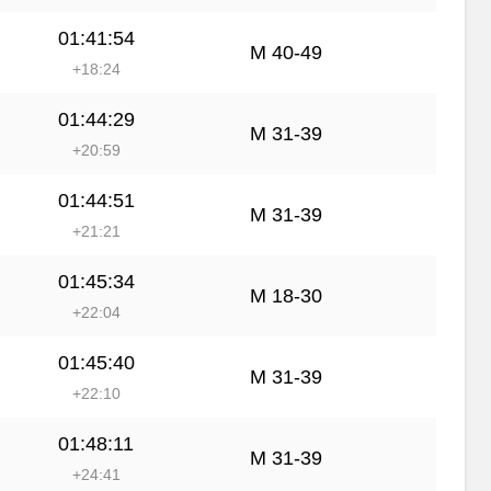
01:41:54
М 40-49
+18:24
01:44:29
М 31-39
+20:59
01:44:51
М 31-39
+21:21
01:45:34
М 18-30
+22:04
01:45:40
М 31-39
+22:10
01:48:11
М 31-39
+24:41