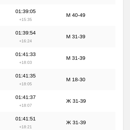
01:39:05
М 40-49
+15:35
01:39:54
М 31-39
+16:24
01:41:33
М 31-39
+18:03
01:41:35
М 18-30
+18:05
01:41:37
Ж 31-39
+18:07
01:41:51
Ж 31-39
+18:21