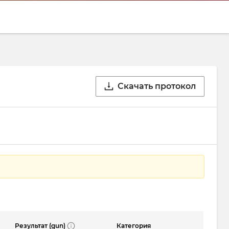
Скачать протокол
Результат (gun)
Категория