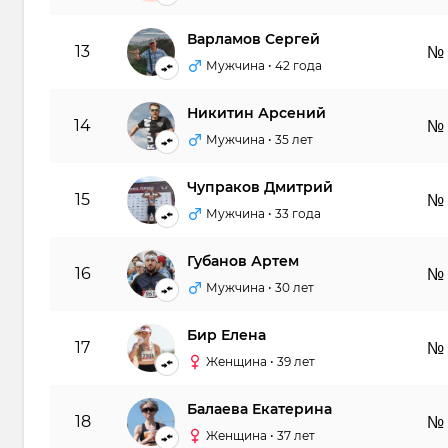
Варламов Сергей
ВС
13
№
Мужчина
• 42 года
Никитин Арсений
НА
14
№
Мужчина
• 35 лет
Чупраков Дмитрий
ЧД
15
№
Мужчина
• 33 года
Губанов Артем
ГА
16
№
Мужчина
• 30 лет
Бир Елена
БЕ
17
№
Женщина
• 39 лет
Балаева Екатерина
БЕ
18
№
Женщина
• 37 лет