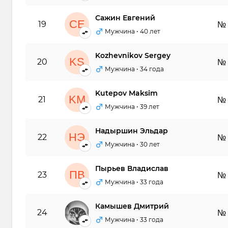
Сажин Евгений
СЕ
19
№
Мужчина
• 40 лет
Kozhevnikov Sergey
KS
20
№
Мужчина
• 34 года
Kutepov Maksim
KM
21
№
Мужчина
• 39 лет
Надыршин Эльдар
НЭ
22
№
Мужчина
• 30 лет
Пырьев Владислав
ПВ
23
№
Мужчина
• 33 года
Камышев Дмитрий
КД
24
№
Мужчина
• 33 года