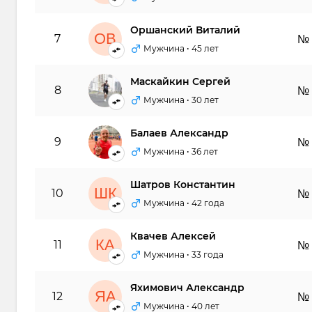
Оршанский Виталий
ОВ
7
№
Мужчина
• 45 лет
Маскайкин Сергей
МС
8
№
Мужчина
• 30 лет
Балаев Александр
БА
9
№
Мужчина
• 36 лет
Шатров Константин
ШК
10
№
Мужчина
• 42 года
Квачев Алексей
КА
11
№
Мужчина
• 33 года
Яхимович Александр
ЯА
12
№
Мужчина
• 40 лет