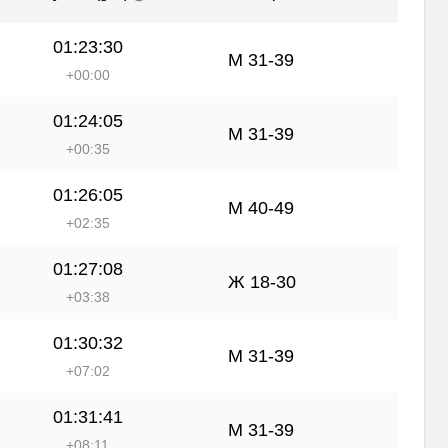
01:23:30
М 31-39
+00:00
01:24:05
М 31-39
+00:35
01:26:05
М 40-49
+02:35
01:27:08
Ж 18-30
+03:38
01:30:32
М 31-39
+07:02
01:31:41
М 31-39
+08:11