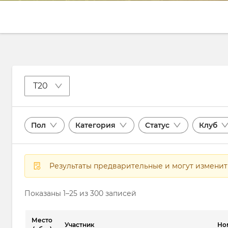
T20
Пол
Категория
Статус
Клуб
Результаты предварительные и могут измени
Показаны 1–25 из 300 записей
Место
Участник
Но