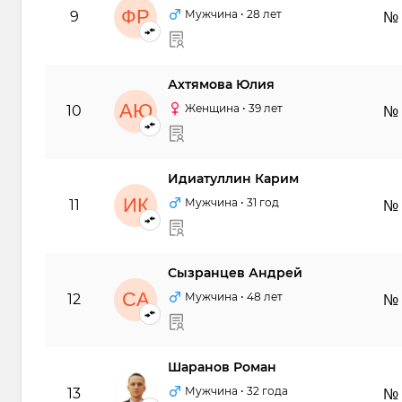
ФР
Мужчина
• 28 лет
9
№
Ахтямова Юлия
АЮ
Женщина
• 39 лет
10
№
Идиатуллин Карим
ИК
Мужчина
• 31 год
11
№
Сызранцев Андрей
СА
Мужчина
• 48 лет
12
№
Шаранов Роман
ШР
Мужчина
• 32 года
13
№