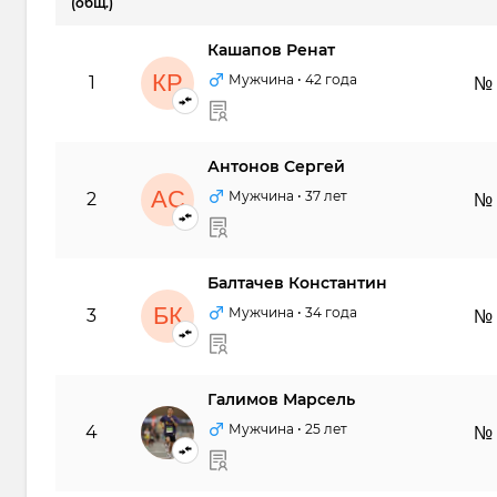
(общ.)
Кашапов Ренат
КР
Мужчина
• 42 года
1
№
Антонов Сергей
АС
Мужчина
• 37 лет
2
№
Балтачев Константин
БК
Мужчина
• 34 года
3
№
Галимов Марсель
ГМ
Мужчина
• 25 лет
4
№