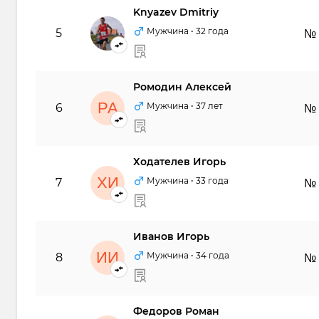
Knyazev Dmitriy
KD
Мужчина
• 32 года
5
№
Ромодин Алексей
РА
Мужчина
• 37 лет
6
№
Ходателев Игорь
ХИ
Мужчина
• 33 года
7
№
Иванов Игорь
ИИ
Мужчина
• 34 года
8
№
Федоров Роман