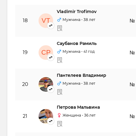
Vladimir Trofimov
VT
Мужчина
• 38 лет
18
№
Саубанов Рамиль
СР
Мужчина
• 41 год
19
№
Пантелеев Владимир
ПВ
Мужчина
• 38 лет
20
№
Петрова Мальвина
ПМ
Женщина
• 36 лет
21
№