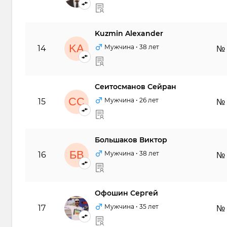
Kuzmin Alexander
KA
Мужчина
• 38 лет
14
№
Сеитосманов Сейран
СС
Мужчина
• 26 лет
15
№
Большаков Виктор
БВ
Мужчина
• 38 лет
16
№
Офошин Сергей
ОС
Мужчина
• 35 лет
17
№