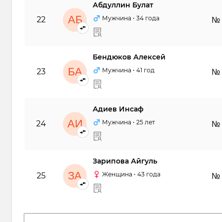
Абдуллин Булат
АБ
Мужчина
• 34 года
22
№
Бендюков Алексей
БА
Мужчина
• 41 год
23
№
Адиев Инсаф
АИ
Мужчина
• 25 лет
24
№
Зарипова Айгуль
ЗА
Женщина
• 43 года
25
№