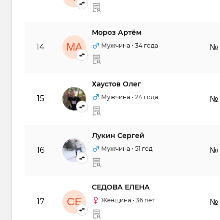
Мороз Артём
МА
Мужчина
• 34 года
14
№
Хаустов Олег
ХО
Мужчина
• 24 года
15
№
Лукин Сергей
ЛС
Мужчина
• 51 год
16
№
СЕДОВА ЕЛЕНА
СЕ
Женщина
• 36 лет
17
№