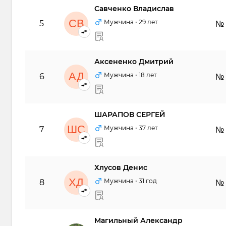
Савченко Владислав
СВ
Мужчина
• 29 лет
5
№
Аксененко Дмитрий
АД
Мужчина
• 18 лет
6
№
ШАРАПОВ СЕРГЕЙ
ШС
Мужчина
• 37 лет
7
№
Хлусов Денис
ХД
Мужчина
• 31 год
8
№
Магильный Александр