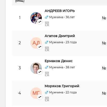
(общ.)
АНДРЕЕВ ИГОРЬ
АИ
Мужчина
• 36 лет
1
№
Агапов Дмитрий
АД
Мужчина
• 23 года
2
№
Ермаков Денис
ЕД
Мужчина
• 38 лет
3
№
Моряков Григорий
МГ
Мужчина
• 22 года
4
№