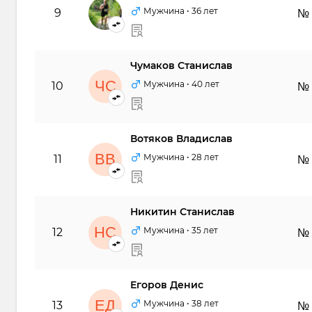
МА
Мужчина
• 36 лет
9
№
Чумаков Станислав
ЧС
Мужчина
• 40 лет
10
№
Вотяков Владислав
ВВ
Мужчина
• 28 лет
11
№
Никитин Станислав
НС
Мужчина
• 35 лет
12
№
Егоров Денис
ЕД
Мужчина
• 38 лет
13
№