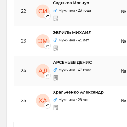
Садыков Ильнур
СИ
Мужчина
• 23 года
22
№
ЭБРИЛЬ МИХАИЛ
ЭМ
Мужчина
• 49 лет
23
№
АРСЕНЬЕВ ДЕНИС
АД
Мужчина
• 42 года
24
№
Хральченко Александр
ХА
Мужчина
• 29 лет
25
№