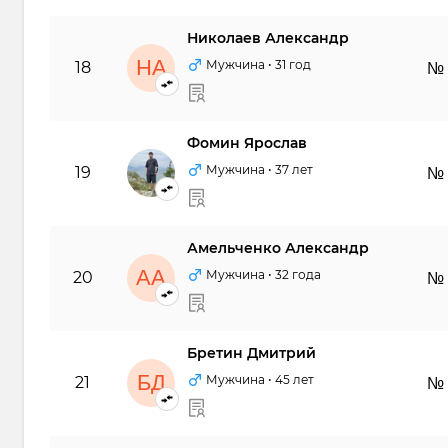
Николаев Александр
НА
Мужчина
• 31 год
18
№
Фомин Ярослав
ФЯ
Мужчина
• 37 лет
19
№
Амельченко Александр
АА
Мужчина
• 32 года
20
№
Бретин Дмитрий
БД
Мужчина
• 45 лет
21
№