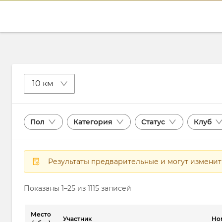
10 км
Пол
Категория
Статус
Клуб
Результаты предварительные и могут измени
Показаны 1–25 из 1115 записей
Место
Участник
Но