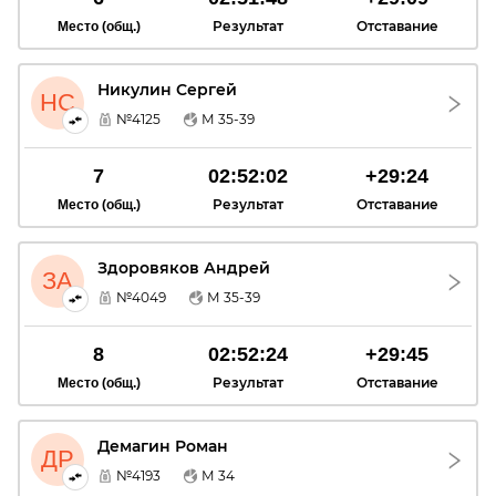
Результат
Отставание
Место (общ.)
Никулин Сергей
НС
№4125
М 35-39
7
02:52:02
+29:24
Результат
Отставание
Место (общ.)
Здоровяков Андрей
ЗА
№4049
М 35-39
8
02:52:24
+29:45
Результат
Отставание
Место (общ.)
Демагин Роман
ДР
№4193
М 34