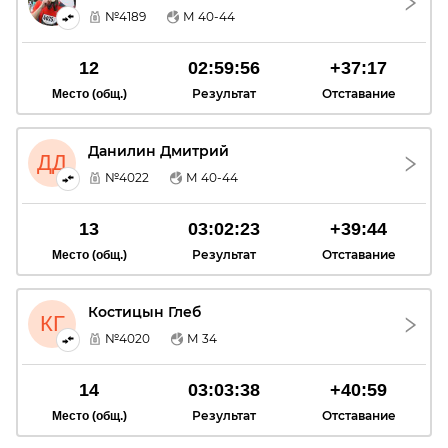
АА
№4189
М 40-44
12
02:59:56
+37:17
Результат
Отставание
Место (общ.)
Данилин Дмитрий
ДД
№4022
М 40-44
13
03:02:23
+39:44
Результат
Отставание
Место (общ.)
Костицын Глеб
КГ
№4020
М 34
14
03:03:38
+40:59
Результат
Отставание
Место (общ.)