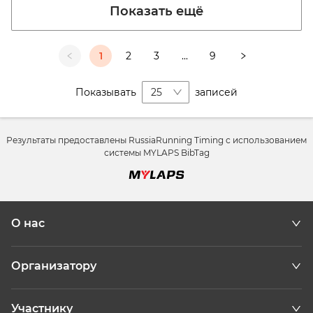
Показать ещё
1
2
3
...
9
Показывать
25
записей
Результаты предоставлены RussiaRunning Timing с использованием
системы MYLAPS BibTag
О нас
Организатору
Участнику