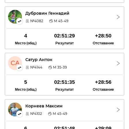
Дубровин Геннадий
ДГ
№4082
М 45-49
4
02:51:29
+28:50
Результат
Отставание
Место (общ.)
Сатур Антон
СА
№4144
М 35-39
5
02:51:35
+28:56
Результат
Отставание
Место (общ.)
Корнеев Максим
КМ
№4102
М 45-49
6
02:51:48
+29:09