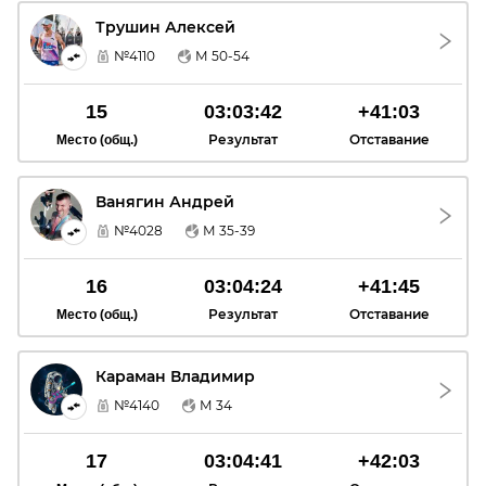
Трушин Алексей
ТА
№4110
М 50-54
15
03:03:42
+41:03
Результат
Отставание
Место (общ.)
Ванягин Андрей
ВА
№4028
М 35-39
16
03:04:24
+41:45
Результат
Отставание
Место (общ.)
Караман Владимир
КВ
№4140
М 34
17
03:04:41
+42:03