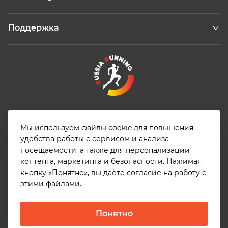
Поддержка
Конфиденциальность
Мы используем файлы cookie для повышения
Аккредитация в качестве ИТ- компании
удобства работы с сервисом и анализа
Информация о деятельности компании в области ИТ
посещаемости, а также для персонализации
контента, маркетинга и безопасности. Нажимая
кнопку «Понятно», вы даёте согласие на работу с
этими файлами.
© 2026, Общество с ограниченной ответственностью
«Арена Плюс». ОГРН 1187627020679 | ИНН 7606117641 |
Понятно
Основной код ОКВЭД 62.01 | Адрес: 150040, г.