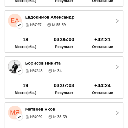
Результат
Отставание
Место (общ.)
Евдокимов Александр
ЕА
№4197
М 55-59
18
03:05:00
+42:21
Результат
Отставание
Место (общ.)
Борисов Никита
БН
№4245
М 34
19
03:07:03
+44:24
Результат
Отставание
Место (общ.)
Матвеев Яков
МЯ
№4092
М 35-39