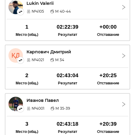
Lukin Valerii
LV
№4105
М 40-44
1
02:22:39
+00:00
Результат
Отставание
Место (общ.)
Карпович Дмитрий
КД
№4021
М 34
2
02:43:04
+20:25
Результат
Отставание
Место (общ.)
Иванов Павел
ИП
№4001
М 35-39
3
02:43:18
+20:39
Результат
Отставание
Место (общ.)