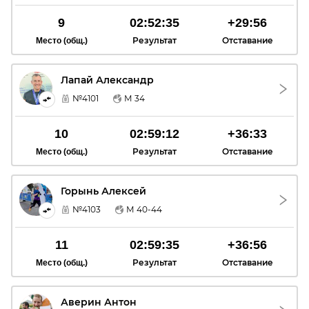
9
02:52:35
+29:56
Результат
Отставание
Место (общ.)
Лапай Александр
ЛА
№4101
М 34
10
02:59:12
+36:33
Результат
Отставание
Место (общ.)
Горынь Алексей
ГА
№4103
М 40-44
11
02:59:35
+36:56
Результат
Отставание
Место (общ.)
Аверин Антон